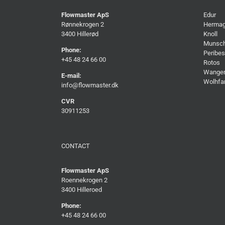
Flowmaster ApS
Edur
Rønnekrogen 2
Herma
3400 Hillerød
Knoll
Munsc
Phone:
Peribes
+45 48 24 66 00
Rotos
Wange
E-mail:
Wolhfa
info@flowmaster.dk
CVR
30911253
CONTACT
Flowmaster ApS
Roennekrogen 2
3400 Hilleroed
Phone:
+45 48 24 66 00