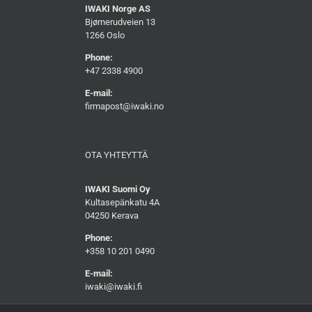
IWAKI Norge AS
Bjørnerudveien 13
1266 Oslo
Phone:
+47 2338 4900
E-mail:
firmapost@iwaki.no
OTA YHTEYTTÄ
IWAKI Suomi Oy
Kultasepänkatu 4A
04250 Kerava
Phone:
+358 10 201 0490
E-mail:
iwaki@iwaki.fi