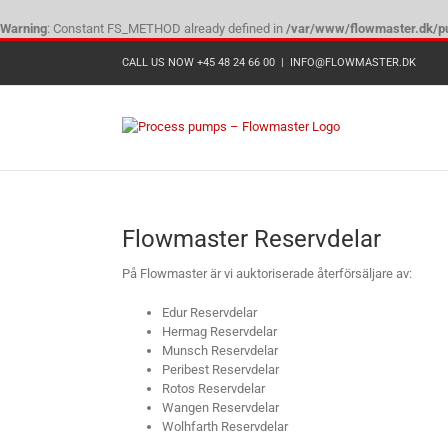
Warning
: Constant FS_METHOD already defined in
/var/www/flowmaster.dk/pu
Skip
CALL US NOW +45 48 24 66 00
|
INFO@FLOWMASTER.DK
to
content
RESERVDELAR
Flowmaster Reservdelar
På Flowmaster är vi auktoriserade återförsäljare av:
Edur Reservdelar
Hermag Reservdelar
Munsch Reservdelar
Peribest Reservdelar
Rotos Reservdelar
Wangen Reservdelar
Wolhfarth Reservdelar