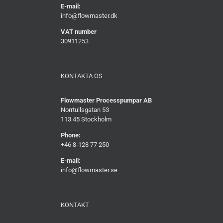
E-mail:
info@flowmaster.dk
VAT number
30911253
KONTAKTA OS
Flowmaster Processpumpar AB
Norrtullsgatan 53
113 45 Stockholm
Phone:
+46 8-128 77 250
E-mail:
info@flowmaster.se
KONTAKT